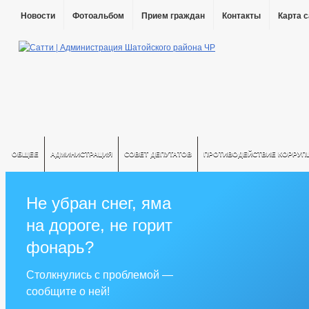
Новости
Фотоальбом
Прием граждан
Контакты
Карта 
ОБЩЕЕ
АДМИНИСТРАЦИЯ
СОВЕТ ДЕПУТАТОВ
ПРОТИВОДЕЙСТВИЕ КОРРУП
Не убран снег, яма
на дороге, не горит
фонарь?
Столкнулись с проблемой —
сообщите о ней!