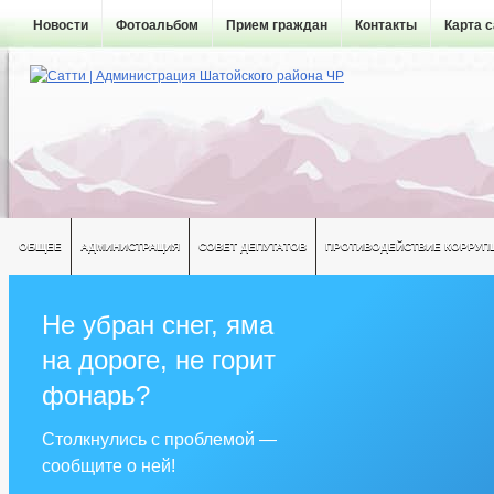
Новости
Фотоальбом
Прием граждан
Контакты
Карта 
ОБЩЕЕ
АДМИНИСТРАЦИЯ
СОВЕТ ДЕПУТАТОВ
ПРОТИВОДЕЙСТВИЕ КОРРУП
Не убран снег, яма
на дороге, не горит
фонарь?
Столкнулись с проблемой —
сообщите о ней!