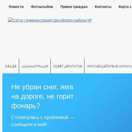
Новости
Фотоальбом
Прием граждан
Контакты
Карта 
ОБЩЕЕ
АДМИНИСТРАЦИЯ
СОВЕТ ДЕПУТАТОВ
ПРОТИВОДЕЙСТВИЕ КОРРУП
Не убран снег, яма
на дороге, не горит
фонарь?
Столкнулись с проблемой —
сообщите о ней!