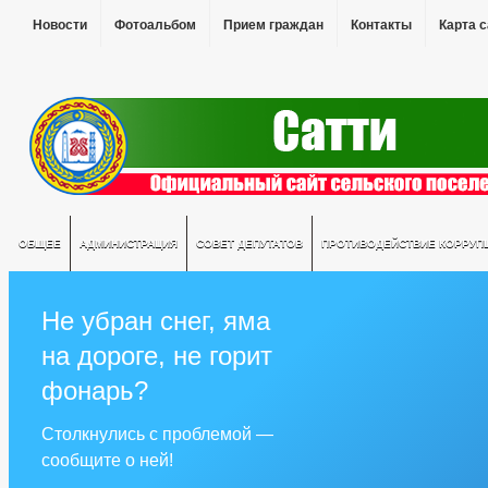
Новости
Фотоальбом
Прием граждан
Контакты
Карта 
ОБЩЕЕ
АДМИНИСТРАЦИЯ
СОВЕТ ДЕПУТАТОВ
ПРОТИВОДЕЙСТВИЕ КОРРУП
Не убран снег, яма
на дороге, не горит
фонарь?
Столкнулись с проблемой —
сообщите о ней!