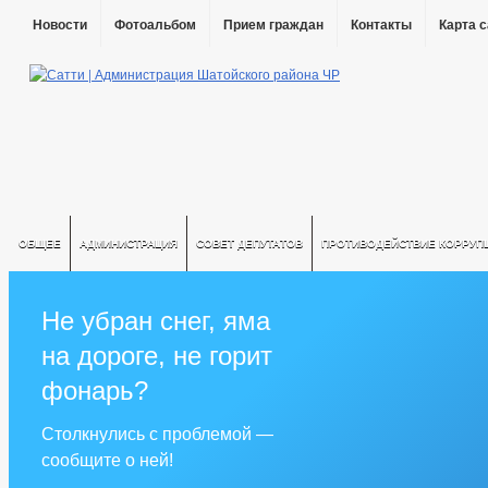
Новости
Фотоальбом
Прием граждан
Контакты
Карта 
ОБЩЕЕ
АДМИНИСТРАЦИЯ
СОВЕТ ДЕПУТАТОВ
ПРОТИВОДЕЙСТВИЕ КОРРУП
Не убран снег, яма
на дороге, не горит
фонарь?
Столкнулись с проблемой —
сообщите о ней!