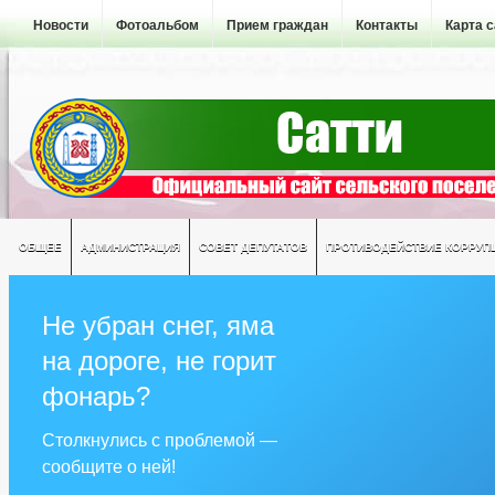
Новости
Фотоальбом
Прием граждан
Контакты
Карта 
ОБЩЕЕ
АДМИНИСТРАЦИЯ
СОВЕТ ДЕПУТАТОВ
ПРОТИВОДЕЙСТВИЕ КОРРУП
Не убран снег, яма
на дороге, не горит
фонарь?
Столкнулись с проблемой —
сообщите о ней!