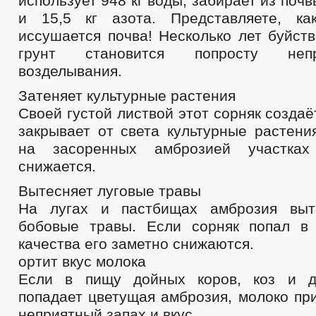
использует 948 кг воды, забирает из поч
и 15,5 кг азота. Представляете, ка
иссушается почва! Несколько лет буйст
грунт становится попросту неп
возделывания.
Затеняет культурные растения
Своей густой листвой этот сорняк создаё
закрывает от света культурные растени
на засоренных амброзией участках
снижается.
Вытесняет луговые травы
На лугах и пастбищах амброзия выте
бобовые травы. Если сорняк попал в
качества его заметно снижаются.
ортит вкус молока
Если в пищу дойных коров, коз и д
попадает цветущая амброзия, молоко пр
неприятный запах и вкус.