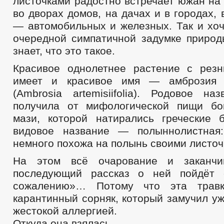
листочками радостно встречает южан на
во дворах домов, на дачах и в городах, 
— автомобильных и железных. Так и хоч
очередной симпатичной задумке природ
знает, что это такое.
Красивое однолетнее растение с рез
имеет и красивое имя — амброзия 
(Ambrosia artemisiifolia). Родовое на
получила от мифологической пищи бо
мази, которой натирались греческие 
видовое название — полыннолистная
немного похожа на полынь своими листоч
На этом всё очарование и заканчи
последующий рассказ о ней пойдёт
сожалению»… Потому что эта трав
карантинный сорняк, который замучил у
жестокой аллергией.
Откуда она взялась