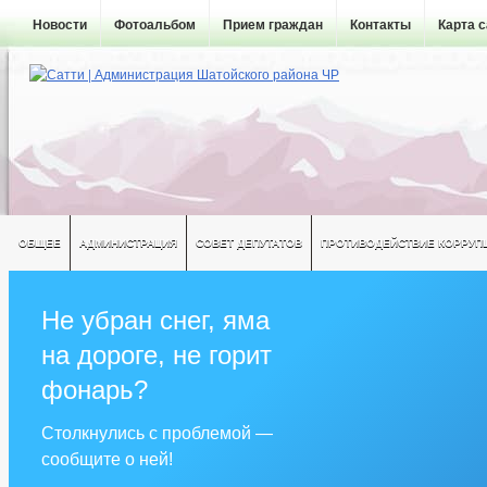
Новости
Фотоальбом
Прием граждан
Контакты
Карта 
ОБЩЕЕ
АДМИНИСТРАЦИЯ
СОВЕТ ДЕПУТАТОВ
ПРОТИВОДЕЙСТВИЕ КОРРУП
Не убран снег, яма
на дороге, не горит
фонарь?
Столкнулись с проблемой —
сообщите о ней!