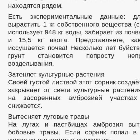
находятся рядом.
Есть экспериментальные данные: д
вырастить 1 кг собственного вещества (с
использует 948 кг воды, забирает из поч
и 15,5 кг азота. Представляете, ка
иссушается почва! Несколько лет буйст
грунт становится попросту неп
возделывания.
Затеняет культурные растения
Своей густой листвой этот сорняк создаё
закрывает от света культурные растени
на засоренных амброзией участках
снижается.
Вытесняет луговые травы
На лугах и пастбищах амброзия выте
бобовые травы. Если сорняк попал в
качества его заметно снижаются.