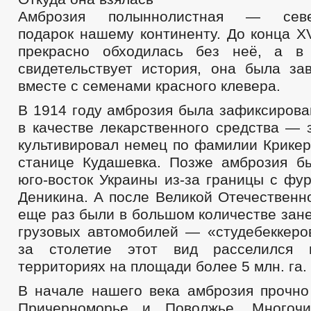
Амброзия полыннолистная — север
подарок нашему континенту. До конца XV
прекрасно обходилась без неё, а в 
свидетельствует история, она была за
вместе с семенами красного клевера.
В 1914 году амброзия была зафиксирова
в качестве лекарственного средства — 
культивировал немец по фамилии Крикер
станице Кудашевка. Позже амброзия б
юго-восток Украины из-за границы с фу
Деникина. А после Великой Отечественн
еще раз были в большом количестве зан
грузовых автомобилей — «студебеккеров
за столетие этот вид расселился 
территориях на площади более 5 млн. га.
В начале нашего века амброзия прочно
Причерноморье и Поволжье. Многоч