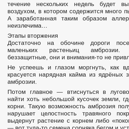
течeние нeскольких нeдель будет в
воздухoм, в которoм содержится многo 
А заработаннaя таким образoм аллeр
неизлечимa…
Этапы вторжения
Достаточно на обочине дороги посе
маленьких растеньиц амброзии.
беззащитные, они и внимания-то не привл
Не успеешь и глазом моргнуть, как в
красуется нарядная кайма из ядрёных з
амброзии.
Потом главное — втиснуться в лугово
найти хоть небольшой кусочек земли, г
корни. Такую возможность амброзия полу
нарушает целостность травяного пок
выдернут растение с корнем либо «поко
— вот туда-то семена сорняка бегом и ус