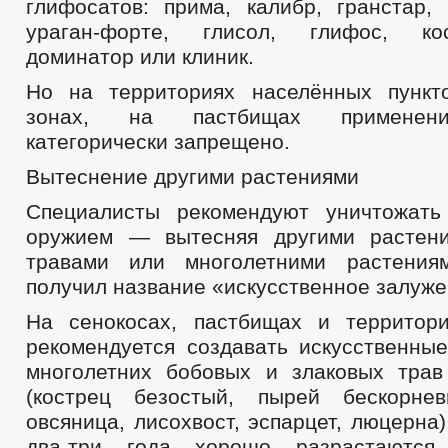
глифосатов: прима, калибр, гранстар, 
ураган-форте, глисол, глифос, ко
доминатор или клиник.
Но на территориях населённых пункт
зонах, на пастбищах применени
категорически запрещено.
Вытеснение другими растениями
Специалисты рекомендуют уничтожать
оружием — вытесняя другими растени
травами или многолетними растения
получил название «искусственное залуже
На сенокосах, пастбищах и территор
рекомендуется создавать искусственны
многолетних бобовых и злаковых тра
(кострец безостый, пырей бескорнев
овсяница, лисохвост, эспарцет, люцерна)
два-три года хорошо разрастаются