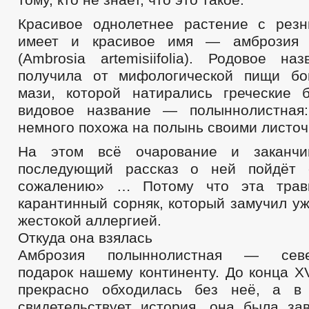
Красивое однолетнее растение с рез
имеет и красивое имя — амброзия 
(Ambrosia artemisiifolia). Родовое на
получила от мифологической пищи бо
мази, которой натирались греческие 
видовое название — полыннолистная
немного похожа на полынь своими листоч
На этом всё очарование и заканчи
последующий рассказ о ней пойдёт
сожалению» … Потому что эта трав
карантинный сорняк, который замучил у
жестокой аллергией.
Откуда она взялась
Амброзия полыннолистная — север
подарок нашему континенту. До конца XV
прекрасно обходилась без неё, а в 
свидетельствует история, она была за