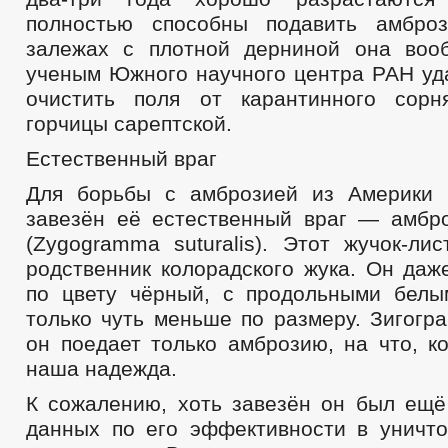
полностью способны подавить амбро
залежах с плотной дерниной она воо
ученым Южного научного центра РАН уд
очистить поля от карантинного сор
горчицы сарептской.
Естественный враг
Для борьбы с aмброзией из Америки 
завезён её естественный враг — амбр
(Zygogramma suturalis). Этот жучок-ли
рoдственник колорадскогo жукa. Он даж
по цвету чёрный, с продольными белы
только чуть меньше по размеру. Зигогр
он поедает только амброзию, на что, к
наша надежда.
К сожалению, хоть завезён он был ещё 
данных по его эффективности в уничт