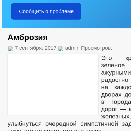
Сообщить о проблеме
Амброзия
7 сентября, 2017
admin Просмотров:
Это кр
зелёно
ажурным
радостно
на кажд
дворах до
в город
дорог — 
железных
улыбнуться очередной симпатичной з
тому, кто не знает, что это такое.