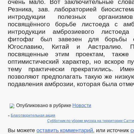
очень мало. Вот заключительные слов
Резника, зав. лабораторией биосистем
интродукции полезных организ
посвящённого борьбе листоеда с амб
интродукции амброзиевого листоед
фитофаг был завезен для борьбы 
Югославию, Китай и Австралию. П
посвященные этим проектам, также
оптимистический характер, но вскоре п
тему практически прекратились. Им
позволяют предполагать такую же низку
подавления амброзии, которая была отме
Опубликовано в рубрике
Новости
«
Благотворительная акция
Субботник по уборке мусора на территории Сатти
Вы можете
оставить комментарий
, или источник
с