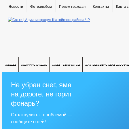
Новости
Фотоальбом
Прием граждан
Контакты
Карта 
ОБЩЕЕ
АДМИНИСТРАЦИЯ
СОВЕТ ДЕПУТАТОВ
ПРОТИВОДЕЙСТВИЕ КОРРУП
Не убран снег, яма
на дороге, не горит
фонарь?
Столкнулись с проблемой —
сообщите о ней!