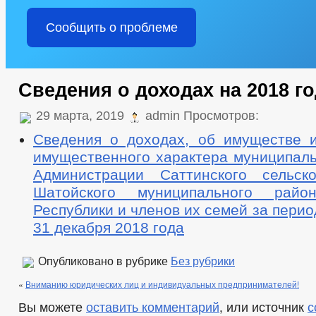
Сообщить о проблеме
Сведения о доходах на 2018 г
29 марта, 2019
admin Просмотров:
Сведения о доходах, об имуществе и
имущественного характера муниципал
Администрации Саттинского сельск
Шатойского муниципального райо
Республики и членов их семей за перио
31 декабря 2018 года
Опубликовано в рубрике
Без рубрики
«
Вниманию юридических лиц и индивидуальных предпринимателей!
Вы можете
оставить комментарий
, или источник
с