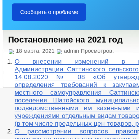
Сообщить о проблеме
Постановление на 2021 год
18 марта, 2021
admin Просмотров:
О внесении изменений в пос
Администрации Саттинского сельского
14.08.2020 № 08 «Об утвержд
определения требований к закупае
местного самоуправления Саттинск
поселения Шатойского муниципальн
подведомственными им казенными 
учреждениями отдельным видам товаров
(в том числе предельных цен товаров, р
О рассмотрении вопросов правопр
практики по результатам вступивших в