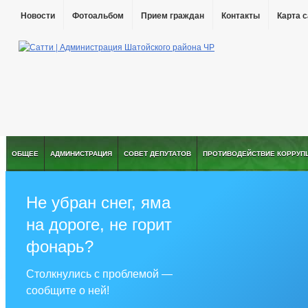
Новости
Фотоальбом
Прием граждан
Контакты
Карта 
ОБЩЕЕ
АДМИНИСТРАЦИЯ
СОВЕТ ДЕПУТАТОВ
ПРОТИВОДЕЙСТВИЕ КОРРУП
Не убран снег, яма
на дороге, не горит
фонарь?
Столкнулись с проблемой —
сообщите о ней!