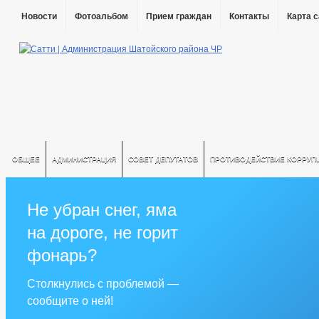
Новости
Фотоальбом
Прием граждан
Контакты
Карта 
ОБЩЕЕ
АДМИНИСТРАЦИЯ
СОВЕТ ДЕПУТАТОВ
ПРОТИВОДЕЙСТВИЕ КОРРУП
Не убран снег, яма
на дороге, не горит
фонарь?
Столкнулись с проблемой —
сообщите о ней!