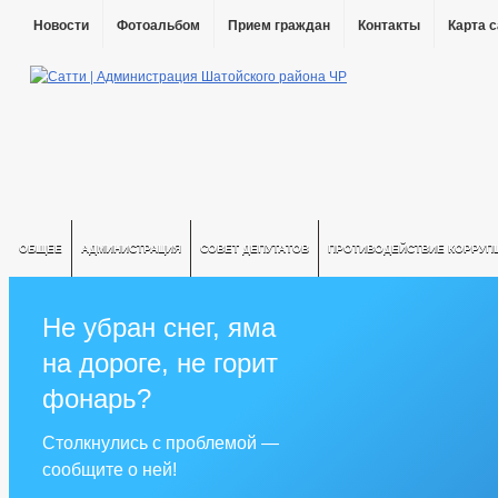
Новости
Фотоальбом
Прием граждан
Контакты
Карта 
ОБЩЕЕ
АДМИНИСТРАЦИЯ
СОВЕТ ДЕПУТАТОВ
ПРОТИВОДЕЙСТВИЕ КОРРУП
Не убран снег, яма
на дороге, не горит
фонарь?
Столкнулись с проблемой —
сообщите о ней!