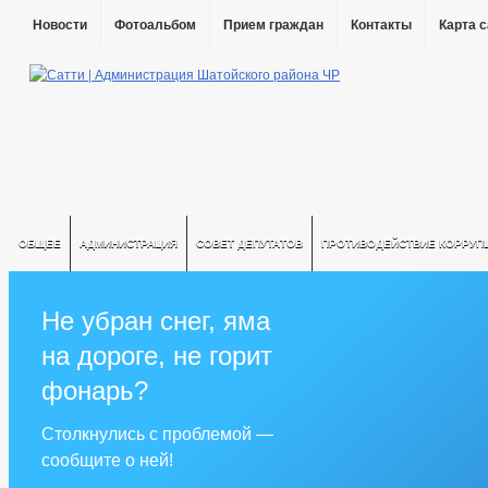
Новости
Фотоальбом
Прием граждан
Контакты
Карта 
ОБЩЕЕ
АДМИНИСТРАЦИЯ
СОВЕТ ДЕПУТАТОВ
ПРОТИВОДЕЙСТВИЕ КОРРУП
Не убран снег, яма
на дороге, не горит
фонарь?
Столкнулись с проблемой —
сообщите о ней!