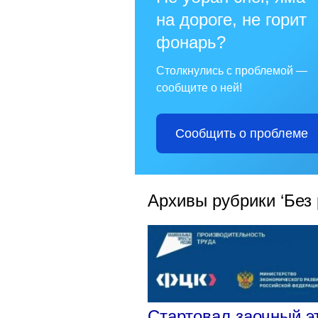
на дороге, не горит
фонарь?
Столкнулись с проблемой —
сообщите о ней!
Сообщить о проблеме
Архивы рубрики ‘Без 
Стартовал заочный э