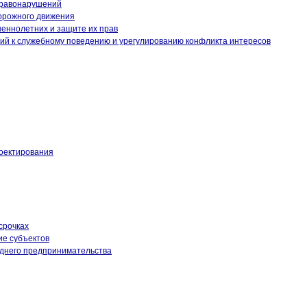
правонарушений
дорожного движения
еннолетних и защите их прав
ий к служебному поведению и урегулированию конфликта интересов
оектирования
срочках
ие субъектов
еднего предпринимательства