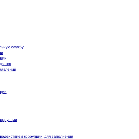
льную службу
ии
кции
щества
аявлений
кции
коррупции
иводействием коррупции, для заполнения