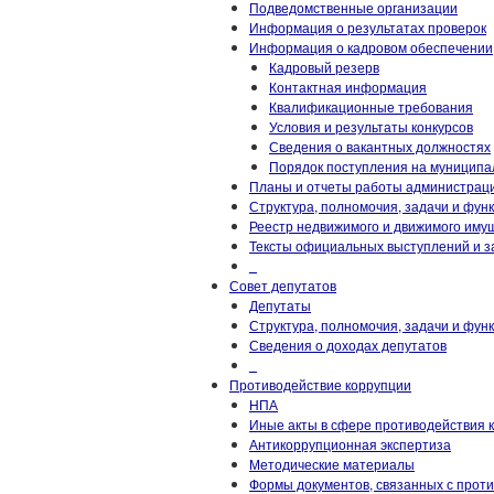
Подведомственные организации
Информация о результатах проверок
Информация о кадровом обеспечении
Кадровый резерв
Контактная информация
Квалификационные требования
Условия и результаты конкурсов
Сведения о вакантных должностях
Порядок поступления на муниципа
Планы и отчеты работы администрац
Структура, полномочия, задачи и фун
Реестр недвижимого и движимого иму
Тексты официальных выступлений и з
_
Совет депутатов
Депутаты
Структура, полномочия, задачи и фун
Сведения о доходах депутатов
_
Противодействие коррупции
НПА
Иные акты в сфере противодействия 
Антикоррупционная экспертиза
Методические материалы
Формы документов, связанных с прот