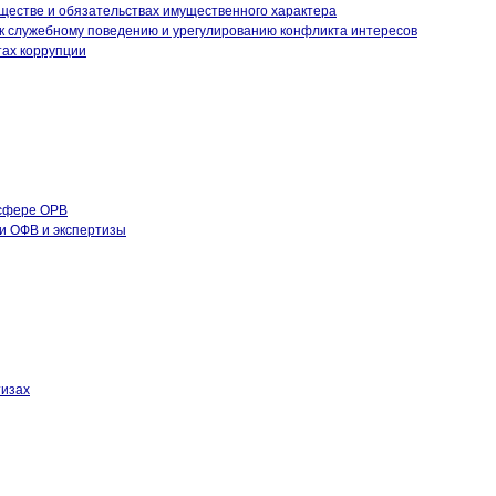
уществе и обязательствах имущественного характера
к служебному поведению и урегулированию конфликта интересов
тах коррупции
 сфере ОРВ
и ОФВ и экспертизы
тизах