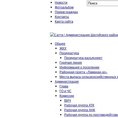
Новости
Фотоальбом
Прием граждан
Контакты
Карта сайта
Общее
ЖКХ
Прокуратура
Прокуратура разъясняет
Горячая линия
Информация о поселении
Районная газета «Ламанан-аз»
Места выпаса сельскохозяйственных 
Администрация
Глава
ГО и ЧС
Комиссии
ВИЧ
Рабочая группа АТК
Рабочая группа АНК
Рабочая группа по противодейтсв