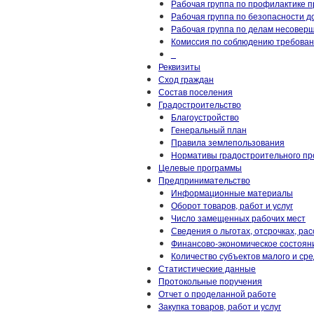
Рабочая группа по профилактике 
Рабочая группа по безопасности 
Рабочая группа по делам несоверш
Комиссия по соблюдению требован
_
Реквизиты
Сход граждан
Состав поселения
Градостроительство
Благоустройство
Генеральный план
Правила землепользования
Нормативы градостроительного пр
Целевые программы
Предпринимательство
Информационные материалы
Оборот товаров, работ и услуг
Число замещенных рабочих мест
Сведения о льготах, отсрочках, рас
Финансово-экономическое состоян
Количество субъектов малого и ср
Статистические данные
Протокольные поручения
Отчет о проделанной работе
Закупка товаров, работ и услуг