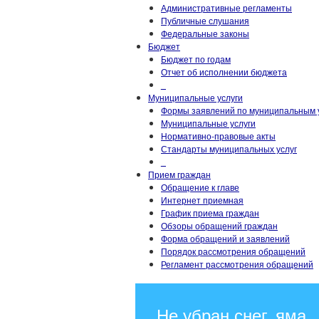
Административные регламенты
Публичные слушания
Федеральные законы
Бюджет
Бюджет по годам
Отчет об исполнении бюджета
_
Муниципальные услуги
Формы заявлений по муниципальным 
Муниципальные услуги
Нормативно-правовые акты
Стандарты муниципальных услуг
_
Прием граждан
Обращение к главе
Интернет приемная
График приема граждан
Обзоры обращений граждан
Форма обращений и заявлений
Порядок рассмотрения обращений
Регламент рассмотрения обращений
Не убран снег, яма