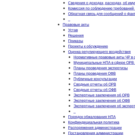
Сведения о доходах, расходах, об им
Комиссия по соблюдению требований 
Обратная связь для сообщений о фак
_
Правовые акты
Устав
Решения
Приказы
Проекты к обсуждению
Оценка регулирующего воздействия
Нормативные правовые акты ЧР в
Муниципальные НПА в сфере ОРВ 
Планы проведения экспертизы
Планы проведения ОФВ
Публичные консультации
Сводные отчеты об ОРВ
Сводные отчеты об ОФВ
Экспертные заключения об ОРВ
Экспертные заключения об ОФВ
Экспертные заключения об экспер
_
Порядок обжалования НПА
Конфиндециальная политика
Распоряжения администрации
Постановления администрации