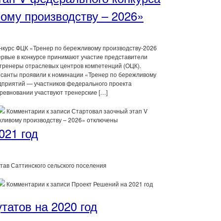
ому производству – 2026»
онкурс ФЦК «Тренер по бережливому производству-2026
ервые в конкурсе принимают участие представители
 тренеры отраслевых центров компетенций (ОЦК).
санты проявили к номинации «Тренер по бережливому
дприятий — участников федерального проекта
оревновании участвуют тренерские […]
Комментарии
к записи Стартовал заочный этап V
жливому производству – 2026»
отключены
021 год
тав Саттинского сельского поселения
Комментарии
к записи Проект Решений на 2021 год
татов на 2020 год