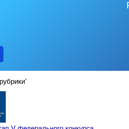
рубрики’
тап V федерального конкурса